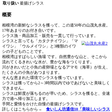
取り扱い
釜揚げシラス
概要
相模湾の新鮮なシラスを獲って、この道50年の山茂丸水産。
17年あまりのお付き合いです。
シラス漁・商品加工・販売を一貫して行っています。
シラスと言っても「カタクチイワシ」「マ
イワシ」「ウルメイワシ」と3種類のイワ
シの子どものことです。
相模湾はすばらしい漁場 です。自然豊かな山と、そこから
流れてくるきれいな水が、豊かな海をつくります。
川がきれいだと小魚の産卵場となるアマモ（海草）が生え、
たくさんの小魚があつまります。
そんな恵まれた環境でシラスを獲っています。
シラスは獲ってから2～3時間以内でゆであげないと美味しく
できません。
シラスは鮮度が落ちるのが早いため、シラスを獲ると、全速
力で港へ帰り加工します。
手間と愛情をかけた自慢の釜揚げシラスです。
詳しくはこちらから→
食いしん坊通信10「美味しいシラス