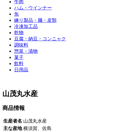
牛肉
ハム・ウインナー
魚
練り製品・麺・皮類
冷凍加工品
乾物
豆腐・納豆・コンニャク
調味料
惣菜・漬物
菓子
飲料
日用品
山茂丸水産
商品情報
生産者名
山茂丸水産
主な産地
横須賀、佐島