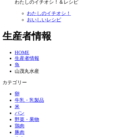
わたしのイチオシ！＆レシピ
わたしのイチオシ！
おいしいレシピ
生産者情報
HOME
生産者情報
魚
山茂丸水産
カテゴリー
卵
牛乳・乳製品
米
パン
野菜・果物
鶏肉
豚肉