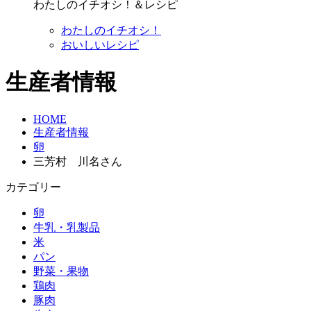
わたしのイチオシ！＆レシピ
わたしのイチオシ！
おいしいレシピ
生産者情報
HOME
生産者情報
卵
三芳村 川名さん
カテゴリー
卵
牛乳・乳製品
米
パン
野菜・果物
鶏肉
豚肉