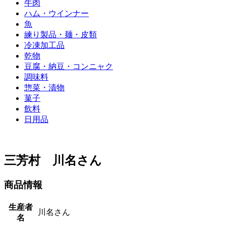
牛肉
ハム・ウインナー
魚
練り製品・麺・皮類
冷凍加工品
乾物
豆腐・納豆・コンニャク
調味料
惣菜・漬物
菓子
飲料
日用品
三芳村 川名さん
商品情報
生産者
川名さん
名