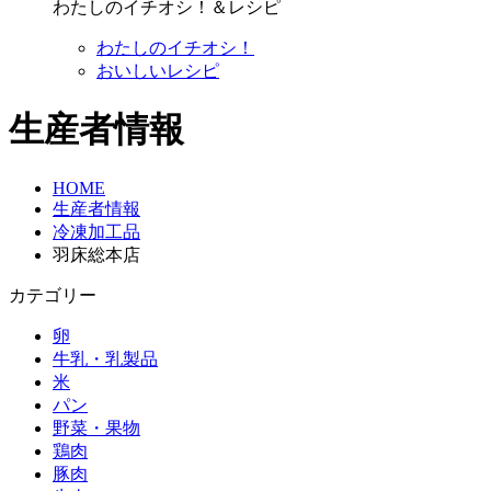
わたしのイチオシ！＆レシピ
わたしのイチオシ！
おいしいレシピ
生産者情報
HOME
生産者情報
冷凍加工品
羽床総本店
カテゴリー
卵
牛乳・乳製品
米
パン
野菜・果物
鶏肉
豚肉