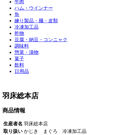
牛肉
ハム・ウインナー
魚
練り製品・麺・皮類
冷凍加工品
乾物
豆腐・納豆・コンニャク
調味料
惣菜・漬物
菓子
飲料
日用品
羽床総本店
商品情報
生産者名
羽床総本店
取り扱い
かじき まぐろ 冷凍加工品