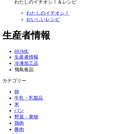
わたしのイチオシ！＆レシピ
わたしのイチオシ！
おいしいレシピ
生産者情報
HOME
生産者情報
冷凍加工品
飛鳥食品
カテゴリー
卵
牛乳・乳製品
米
パン
野菜・果物
鶏肉
豚肉