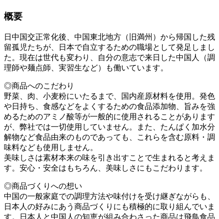
概要
日中国交正常化後、中国東北地方（旧満州）から帰国した残
留孤児たちが、日本で自立するための職場として発足しまし
た。現在は世代も変わり、自分の意志で来日した中国人（調
理師や麺点師、実習生など）も働いています。
◎商品へのこだわり
野菜、肉、小麦粉にいたるまで、国内産原材料を使用。発色
や日持ち、食感などをよくするための食品添加物、旨みを強
めるためのアミノ酸等が一般的に使用されることがあります
が、弊社では一切使用していません。また、たんぱく加水分
解物など食品由来のものであっても、これらを含む原料・調
味料なども使用しません。
美味しさは素材本来の味を引き出すことで生まれると考えま
す。安心・安全はもちろん、美味しさにもこだわります。
◎商品づくりへの想い
中国の一般家庭での調理方法や味付けを受け継ぎながらも、
日本人の好みにあう商品づくりにも積極的に取り組んでいま
す。日本人と中国人の知恵が組み合わさった商品は飛鳥食品