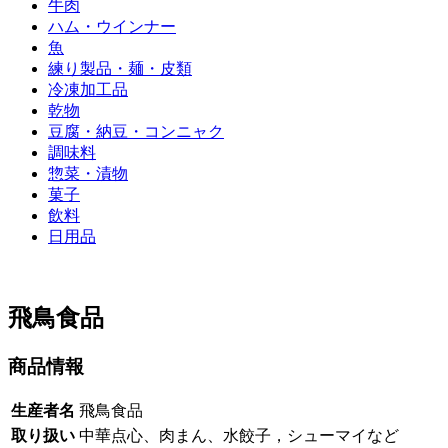
牛肉
ハム・ウインナー
魚
練り製品・麺・皮類
冷凍加工品
乾物
豆腐・納豆・コンニャク
調味料
惣菜・漬物
菓子
飲料
日用品
飛鳥食品
商品情報
生産者名
飛鳥食品
取り扱い
中華点心、肉まん、水餃子，シューマイなど