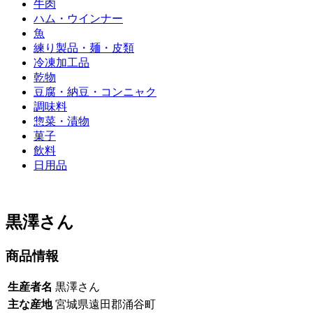
牛肉
ハム・ウインナー
魚
練り製品・麺・皮類
冷凍加工品
乾物
豆腐・納豆・コンニャク
調味料
惣菜・漬物
菓子
飲料
日用品
黒澤さん
商品情報
生産者名
黒澤さん
主な産地
宮城県遠田郡涌谷町