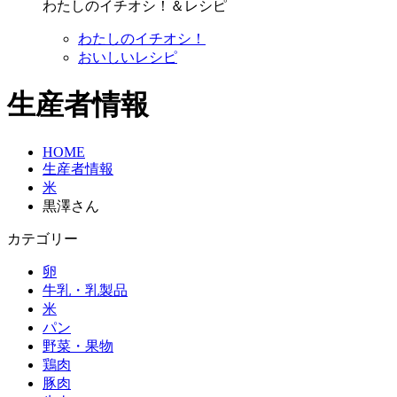
わたしのイチオシ！＆レシピ
わたしのイチオシ！
おいしいレシピ
生産者情報
HOME
生産者情報
米
黒澤さん
カテゴリー
卵
牛乳・乳製品
米
パン
野菜・果物
鶏肉
豚肉