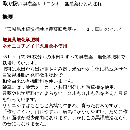
取り扱い
無農薬ササニシキ 無農薬ひとめぼれ
概要
『宮城県水稲慣行栽培農薬回数基準 １７回』のところ
無農薬無化学肥料
ネオニコチノイド系農薬不使用
35ｈａ（約350枚分）の水田をすべて無農薬，無化学肥料で
栽培しています。
肥料は水田から出た藁やもみ殻，米ぬかを主体に熟成させた
自家製堆肥と発酵微生物粉で，
動物由来の有機肥料も使いません。
除草には，地元メーカーと共同開発した除草機を使用。
農薬や化学肥料にたよらない，２歩も３歩も先を考えた農業
を行っています。
ササニシキはもともと宮城で生まれ、育ったお米ですが、
「作りにくい、倒れやすい、病気にかかりやすい」ために作
付け面積が減少傾向にあります。しかしこの黒澤農法なら何
の苦にもなりません。