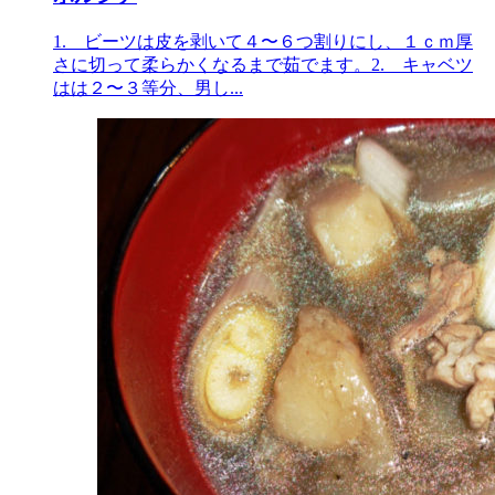
1. ビーツは皮を剥いて４〜６つ割りにし、１ｃｍ厚
さに切って柔らかくなるまで茹でます。2. キャベツ
はは２〜３等分、男し...