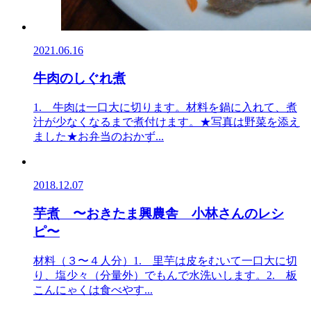
2021.06.16
牛肉のしぐれ煮
1. 牛肉は一口大に切ります。材料を鍋に入れて、煮
汁が少なくなるまで煮付けます。★写真は野菜を添え
ました★お弁当のおかず...
2018.12.07
芋煮 〜おきたま興農舎 小林さんのレシ
ピ〜
材料（３〜４人分）1. 里芋は皮をむいて一口大に切
り、塩少々（分量外）でもんで水洗いします。2. 板
こんにゃくは食べやす...