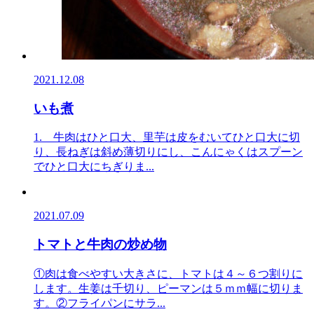
2021.12.08
いも煮
1. 牛肉はひと口大、里芋は皮をむいてひと口大に切
り、長ねぎは斜め薄切りにし、こんにゃくはスプーン
でひと口大にちぎりま...
2021.07.09
トマトと牛肉の炒め物
①肉は食べやすい大きさに、トマトは４～６つ割りに
します。生姜は千切り、ピーマンは５ｍｍ幅に切りま
す。②フライパンにサラ...