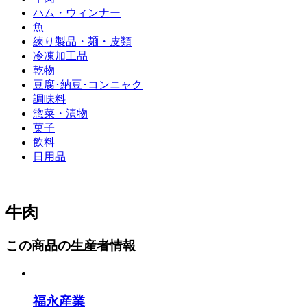
ハム・ウィンナー
魚
練り製品・麺・皮類
冷凍加工品
乾物
豆腐･納豆･コンニャク
調味料
惣菜・漬物
菓子
飲料
日用品
牛肉
この商品の生産者情報
福永産業